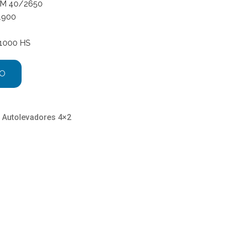
M 40/2650
1900
1000 HS
TO
,
Autolevadores 4×2